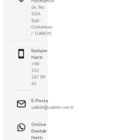
Hacımansur
Sk. No:
42/A
Şişli -
Osmanbey
/ TÜRKİYE
İletişim
Hattı
+90
212
247 99
42
E-Posta
salkim@salkim.com.tr
Online
Destek
Hattı