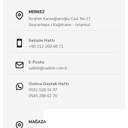
MERKEZ
İbrahim Karaoğlanoğlu Cad. No:27
Seyrantepe / Kağıthane - İstanbul
İletişim Hattı
+90 212 269 48 72
E-Posta
salkim@salkim.com.tr
Online Destek Hattı
0532 528 34 97
0545 288 62 70
MAĞAZA